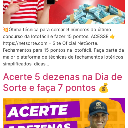
💥Ótima técnica para cercar 9 números do último
concurso da lotofácil e fazer 15 pontos. ACESSE 👉
https://netsorte.com – Site Oficial NetSorte.
Fechamentos para 15 pontos na lotofácil. Faça parte da
maior plataforma de técnicas de fechamentos lotéricos
simplificados, dicas…
Acerte 5 dezenas na Dia de
Sorte e faça 7 pontos 💰