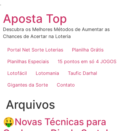
Ir
.
para
Aposta Top
o
conteúdo
Descubra os Melhores Métodos de Aumentar as
Chances de Acertar na Loteria
Portal Net Sorte Loterias
Planilha Grátis
Planilhas Especiais
15 pontos em só 4 JOGOS
Lotofácil
Lotomania
Taufic Darhal
Gigantes da Sorte
Contato
Arquivos
🤑Novas Técnicas para