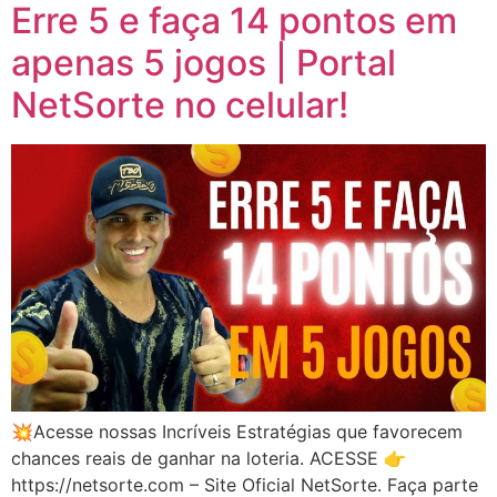
Erre 5 e faça 14 pontos em
apenas 5 jogos | Portal
NetSorte no celular!
💥Acesse nossas Incríveis Estratégias que favorecem
chances reais de ganhar na loteria. ACESSE 👉
https://netsorte.com – Site Oficial NetSorte. Faça parte