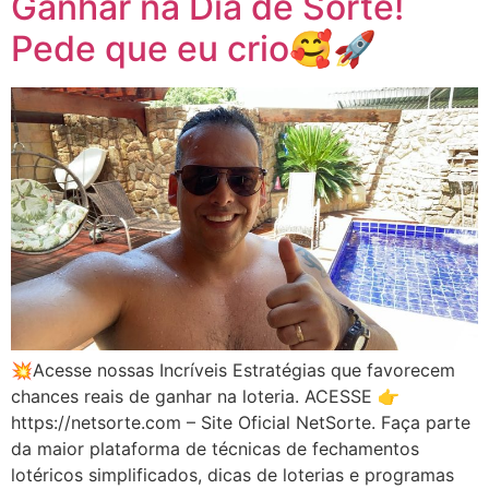
Ganhar na Dia de Sorte!
Pede que eu crio🥰🚀
💥Acesse nossas Incríveis Estratégias que favorecem
chances reais de ganhar na loteria. ACESSE 👉
https://netsorte.com – Site Oficial NetSorte. Faça parte
da maior plataforma de técnicas de fechamentos
lotéricos simplificados, dicas de loterias e programas