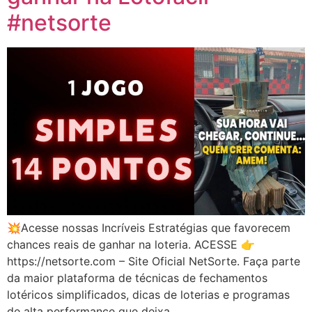
#netsorte
💥Acesse nossas Incríveis Estratégias que favorecem
chances reais de ganhar na loteria. ACESSE 👉
https://netsorte.com – Site Oficial NetSorte. Faça parte
da maior plataforma de técnicas de fechamentos
lotéricos simplificados, dicas de loterias e programas
de alta performance que deixa…