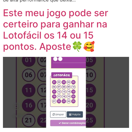
Este meu jogo pode ser
certeiro para ganhar na
Lotofácil os 14 ou 15
pontos. Aposte🍀🥰