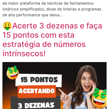
da maior plataforma de técnicas de fechamentos
lotéricos simplificados, dicas de loterias e programas
de alta performance que deixa…
🤑Acerte 3 dezenas e faça
15 pontos com esta
estratégia de números
intrínsecos!