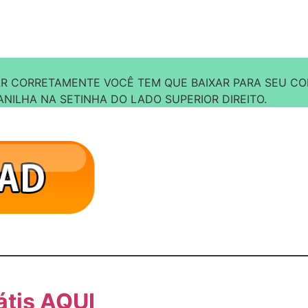
AR CORRETAMENTE VOCÊ TEM QUE BAIXAR PARA SEU CO
NILHA NA SETINHA DO LADO SUPERIOR DIREITO.
átis AQUI