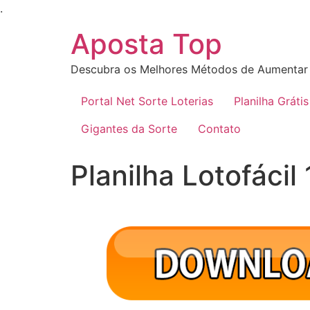
Ir
.
para
Aposta Top
o
conteúdo
Descubra os Melhores Métodos de Aumentar 
Portal Net Sorte Loterias
Planilha Grátis
Gigantes da Sorte
Contato
Planilha Lotofáci