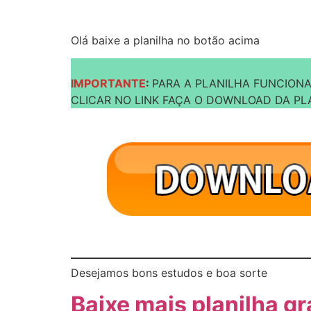
Olá baixe a planilha no botão acima
IMPORTANTE
:
PARA A PLANILHA FUNCION
CLICAR NO LINK FAÇA O DOWNLOAD DA PLA
Desejamos bons estudos e boa sorte
Baixe mais planilha gr