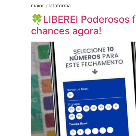
maior plataforma…
🍀LIBEREI Poderosos 
chances agora!