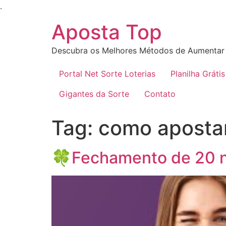
Ir
.
para
Aposta Top
o
conteúdo
Descubra os Melhores Métodos de Aumentar 
Portal Net Sorte Loterias
Planilha Grátis
Gigantes da Sorte
Contato
Tag:
como apostar
🍀Fechamento de 20 nú