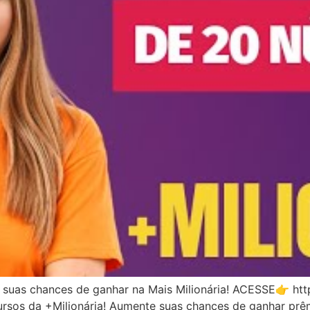
uas chances de ganhar na Mais Milionária! ACESSE👉 htt
sos da +Milionária! Aumente suas chances de ganhar prêmio