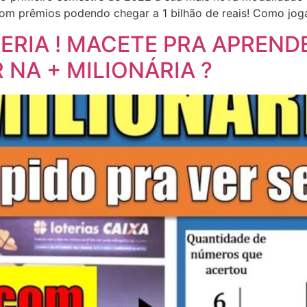
ís com prêmios podendo chegar a 1 bilhão de reais! Como jo
TERIA ! MACETE PRA APREN
NA + MILIONÁRIA ?