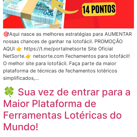
🎯Aqui nasce as melhores estratégias para AUMENTAR
nossas chances de ganhar na lotofácil. PROMOÇÃO
AQUI 👉 https://t.me/portalnetsorte Site Oficial
NetSorte.👉 netsorte.com Fechamentos para lotofácil!
O melhor site para lotofácil. Faça parte da maior
plataforma de técnicas de fechamentos lotéricos
simplificados,…
🍀 Sua vez de entrar para a
Maior Plataforma de
Ferramentas Lotéricas do
Mundo!