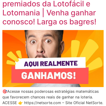
premiados da Lotofácil e
Lotomania | Venha ganhar
conosco! Larga os bagres!
🎯Acesse nossas poderosas estratégias matemáticas
que favorecem chances reais de ganhar na loteria.
ACESSE 👉 https://netsorte.com – Site Oficial NetSorte.