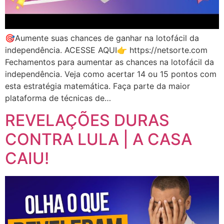
🎯Aumente suas chances de ganhar na lotofácil da
independência. ACESSE AQUI👉 https://netsorte.com
Fechamentos para aumentar as chances na lotofácil da
independência. Veja como acertar 14 ou 15 pontos com
esta estratégia matemática. Faça parte da maior
plataforma de técnicas de…
REVELAÇÕES DURAS
CONTRA LULA | A CASA
CAIU!