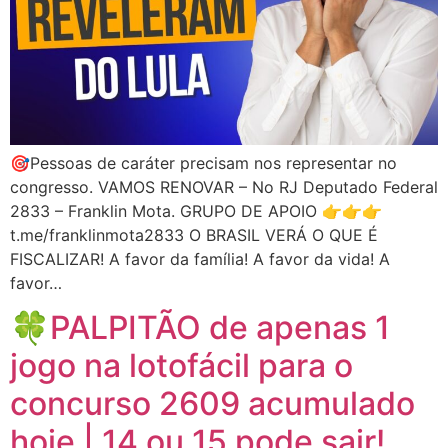
🎯Pessoas de caráter precisam nos representar no
congresso. VAMOS RENOVAR – No RJ Deputado Federal
2833 – Franklin Mota. GRUPO DE APOIO 👉👉👉
t.me/franklinmota2833 O BRASIL VERÁ O QUE É
FISCALIZAR! A favor da família! A favor da vida! A
favor…
🍀PALPITÃO de apenas 1
jogo na lotofácil para o
concurso 2609 acumulado
hoje | 14 ou 15 pode sair!