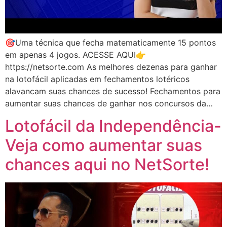
🎯Uma técnica que fecha matematicamente 15 pontos
em apenas 4 jogos. ACESSE AQUI👉
https://netsorte.com As melhores dezenas para ganhar
na lotofácil aplicadas em fechamentos lotéricos
alavancam suas chances de sucesso! Fechamentos para
aumentar suas chances de ganhar nos concursos da…
Lotofácil da Independência-
Veja como aumentar suas
chances aqui no NetSorte!