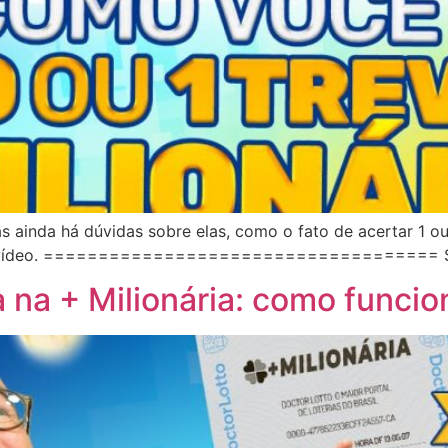
as ainda há dúvidas sobre elas, como o fato de acertar 1 o
nosso vídeo. ====================================
 na + Milionária: como funcio