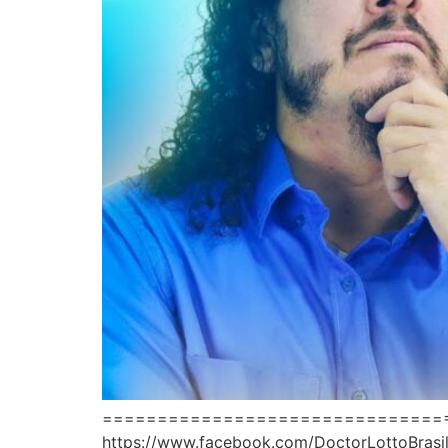
==================================== 
https://www.facebook.com/DoctorLottoBr