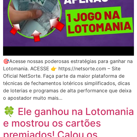
🎯Acesse nossas poderosas estratégias para ganhar na
Lotomania. ACESSE 👉 https://netsorte.com – Site
Oficial NetSorte. Faça parte da maior plataforma de
técnicas de fechamentos lotéricos simplificados, dicas
de loterias e programas de alta performance que deixa
o apostador muito mais…
🍀 Ele ganhou na Lotomania
e mostrou os cartões
premiados! Calou os