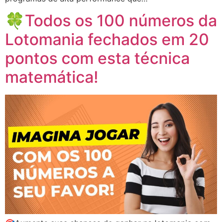
🍀Todos os 100 números da
Lotomania fechados em 20
pontos com esta técnica
matemática!