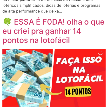
lotéricos simplificados, dicas de loterias e programas
de alta performance que deixa…
🍀 ESSA É F0DA! olha o que
eu criei pra ganhar 14
pontos na lotofácil