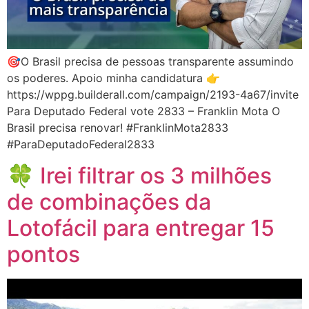
🎯O Brasil precisa de pessoas transparente assumindo
os poderes. Apoio minha candidatura 👉
https://wppg.builderall.com/campaign/2193-4a67/invite
Para Deputado Federal vote 2833 – Franklin Mota O
Brasil precisa renovar! #FranklinMota2833
#ParaDeputadoFederal2833
🍀 Irei filtrar os 3 milhões
de combinações da
Lotofácil para entregar 15
pontos