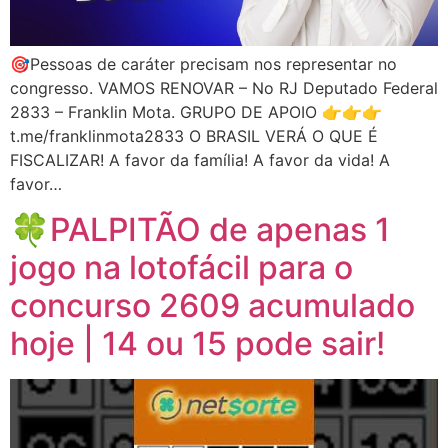
🎯Pessoas de caráter precisam nos representar no
congresso. VAMOS RENOVAR – No RJ Deputado Federal
2833 – Franklin Mota. GRUPO DE APOIO 👉👉👉
t.me/franklinmota2833 O BRASIL VERÁ O QUE É
FISCALIZAR! A favor da família! A favor da vida! A
favor…
🍀PALPITÃO de apenas 1
jogo na lotofácil para o
concurso 2609 acumulado
hoje | 14 ou 15 pode sair!