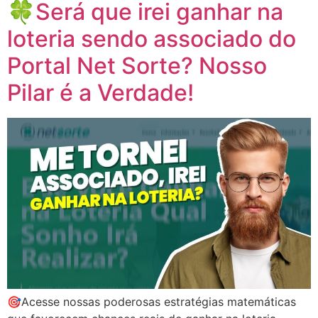
🍀Será que irei ganhar na
loteria sendo associado do
Portal Net Sorte? Nosso
Pilar é a Verdade!
🎯Acesse nossas poderosas estratégias matemáticas