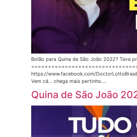
Bolão para Quina de São João 2022? Tava pro
==================================== 
https://www.facebook.com/DoctorLottoBr
Vem cá… chega mais pertinho.…
Quina de São João 202