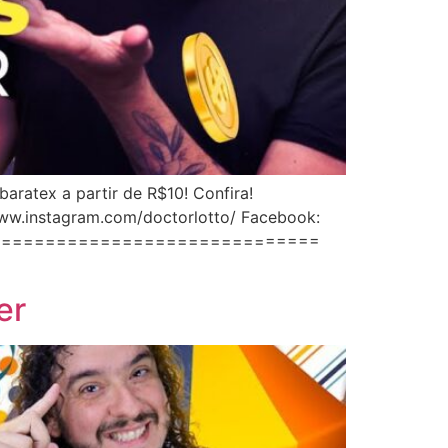
ratex a partir de R$10! Confira!
instagram.com/doctorlotto/ Facebook:
====================================
er