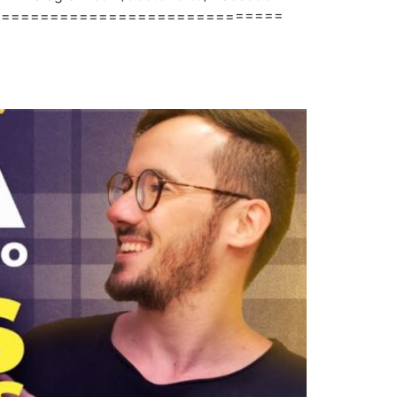
====================================