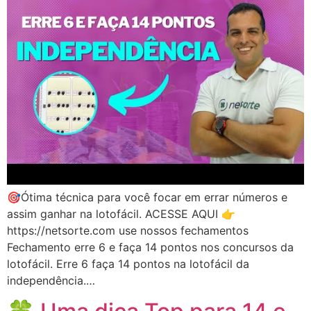
🎯Ótima técnica para você focar em errar números e
assim ganhar na lotofácil. ACESSE AQUI 👉
https://netsorte.com use nossos fechamentos
Fechamento erre 6 e faça 14 pontos nos concursos da
lotofácil. Erre 6 faça 14 pontos na lotofácil da
independência.…