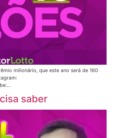
êmio milionário, que este ano será de 160
agram:
ube:…
cisa saber