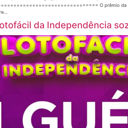
================================== O prêmio da Lot
bre…
otofácil da Independência so