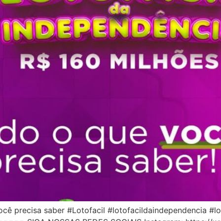
cê precisa saber #Lotofacil #lotofacildaindependencia #lo