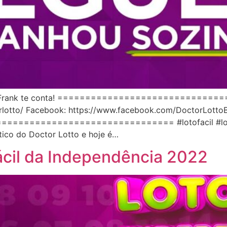
? O Frank te conta! =============================
rlotto/ Facebook: https://www.facebook.com/DoctorLottoB
================================= #lotofacil #lotofá
tico do Doctor Lotto e hoje é…
fácil da Independência 2022