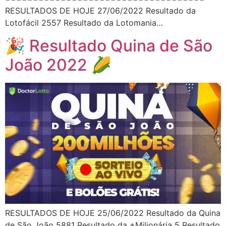
RESULTADOS DE HOJE 27/06/2022 Resultado da
Lotofácil 2557 Resultado da Lotomania…
🎉 Resultado Quina de São
João 2022 🌽
RESULTADOS DE HOJE 25/06/2022 Resultado da Quina
de São João 5881 Resultado da +Milionária 5 Resultado