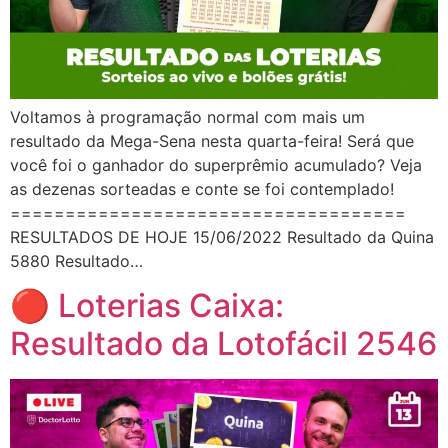
Voltamos à programação normal com mais um
resultado da Mega-Sena nesta quarta-feira! Será que
você foi o ganhador do superprêmio acumulado? Veja
as dezenas sorteadas e conte se foi contemplado!
====================================
RESULTADOS DE HOJE 15/06/2022 Resultado da Quina
5880 Resultado…
🔴 Loterias Caixa:
Resultado da Lotofácil 2546