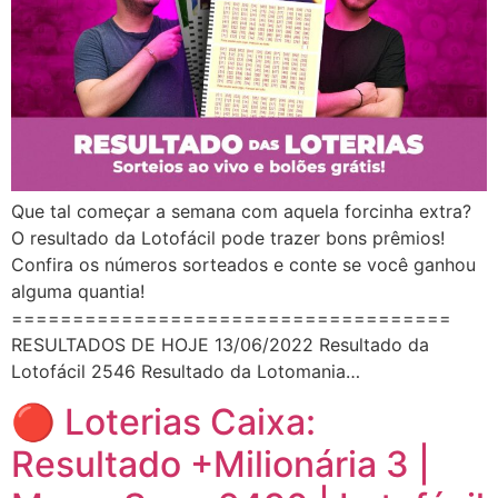
Que tal começar a semana com aquela forcinha extra?
O resultado da Lotofácil pode trazer bons prêmios!
Confira os números sorteados e conte se você ganhou
alguma quantia!
====================================
RESULTADOS DE HOJE 13/06/2022 Resultado da
Lotofácil 2546 Resultado da Lotomania…
🔴 Loterias Caixa:
Resultado +Milionária 3 |