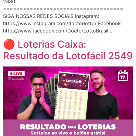
2380
====================================
SIGA NOSSAS REDES SOCIAIS Instagram:
https://www.instagram.com/doctorlotto/ Facebook:
https://www.facebook.com/DoctorLottoBrasil…
🔴 Loterias Caixa:
Resultado da Lotofácil 2549