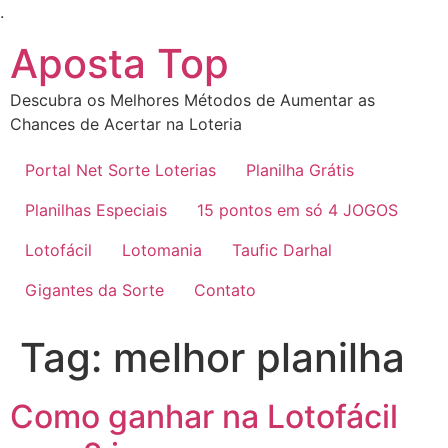
Ir
.
para
Aposta Top
o
conteúdo
Descubra os Melhores Métodos de Aumentar as
Chances de Acertar na Loteria
Portal Net Sorte Loterias
Planilha Grátis
Planilhas Especiais
15 pontos em só 4 JOGOS
Lotofácil
Lotomania
Taufic Darhal
Gigantes da Sorte
Contato
Tag:
melhor planilha
Como ganhar na Lotofácil