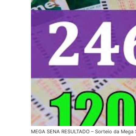
MEGA SENA RESULTADO – Sorteio da Mega Se