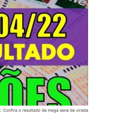
onfira o resultado da mega sena da virada