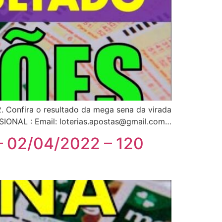
onfira o resultado da mega sena da virada
ONAL : Email: loterias.apostas@gmail.com…
02/04/2022 – 120