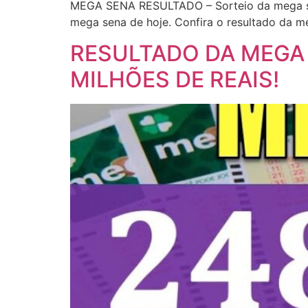
MEGA SENA RESULTADO – Sorteio da mega sen
mega sena de hoje. Confira o resultado da
RESULTADO DA MEGA 
MILHÕES DE REAIS!