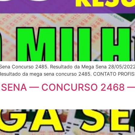
na Concurso 2485. Resultado da Mega Sena 28/05/2022. C
Resultado da mega sena concurso 2485. CONTATO PROFISSI
SENA — CONCURSO 2468 — 