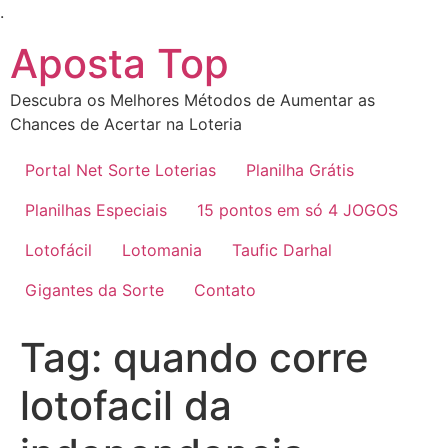
Ir
.
para
Aposta Top
o
conteúdo
Descubra os Melhores Métodos de Aumentar as
Chances de Acertar na Loteria
Portal Net Sorte Loterias
Planilha Grátis
Planilhas Especiais
15 pontos em só 4 JOGOS
Lotofácil
Lotomania
Taufic Darhal
Gigantes da Sorte
Contato
Tag:
quando corre
lotofacil da