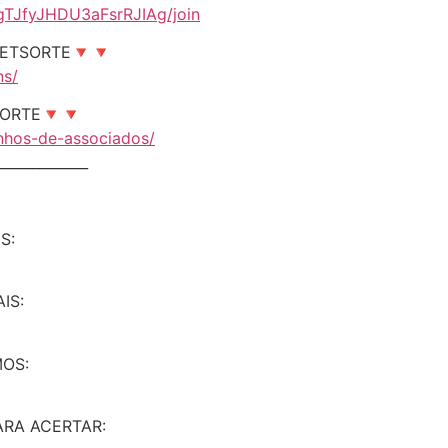
gTJfyJHDU3aFsrRJIAg/join
NETSORTE🔻🔻
ns/
ORTE🔻🔻
unhos-de-associados/
_____________
S:
IS:
OS:
RA ACERTAR: