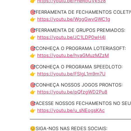
👉
https://youtu.be/FneRoGVk5z8
🎯FERRAMENTA DE FECHAMENTOS COLETI
👉
https://youtu.be/WggGwvGWC1g
🎯FERRAMENTA DE GRUPOS PREMIADOS:
👉
https://youtu.be/JC1LDP0wH4I
🎯CONHEÇA O PROGRAMA LOTERIASOFT:
👉
https://youtu.be/hyaGMuzMZzM
🎯CONHEÇA O PROGRAMA SPEEDLOTO:
👉
https://youtu.be/FSlgL1m9m7U
🎯CONHEÇA NOSSOS JOGOS PRONTOS:
👉
https://youtu.be/pQfzgWD2Pu8
🎯ACESSE NOSSOS FECHAMENTOS NO SEU
👉
https://youtu.be/u_sNEogsKAc
_________________________________________________
😊SIGA-NOS NAS REDES SOCIAIS: