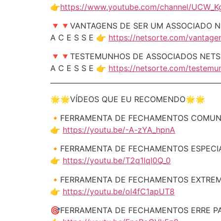
👉
https://www.youtube.com/channel/UCW_K
🔻🔻VANTAGENS DE SER UM ASSOCIADO 
A C E S S E 👉
https://netsorte.com/vantage
🔻🔻TESTEMUNHOS DE ASSOCIADOS NETS
A C E S S E 👉
https://netsorte.com/testem
_________________________________________________
🌟🌟VÍDEOS QUE EU RECOMENDO🌟🌟
🔸FERRAMENTA DE FECHAMENTOS COMUN
👉
https://youtu.be/-A-zYA_hpnA
🔸FERRAMENTA DE FECHAMENTOS ESPECIA
👉
https://youtu.be/T2q1IqI0Q_0
🔸FERRAMENTA DE FECHAMENTOS EXTREM
👉
https://youtu.be/ol4fC1apUT8
🎯FERRAMENTA DE FECHAMENTOS ERRE PA