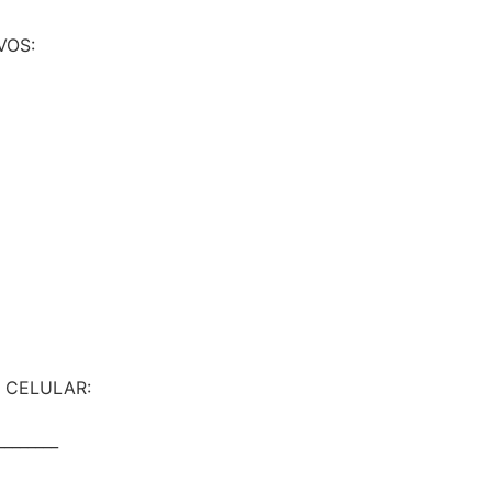
VOS:
 CELULAR:
________