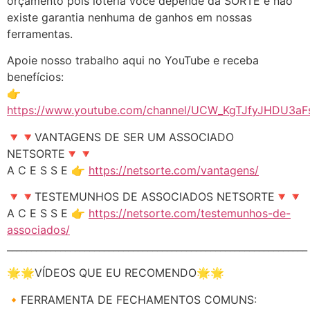
orçamento pois loteria você depende da SORTE e não
existe garantia nenhuma de ganhos em nossas
ferramentas.
Apoie nosso trabalho aqui no YouTube e receba
benefícios:
👉
https://www.youtube.com/channel/UCW_KgTJfyJHDU3aFs
🔻🔻VANTAGENS DE SER UM ASSOCIADO
NETSORTE🔻🔻
A C E S S E 👉
https://netsorte.com/vantagens/
🔻🔻TESTEMUNHOS DE ASSOCIADOS NETSORTE🔻🔻
A C E S S E 👉
https://netsorte.com/testemunhos-de-
associados/
______________________________________________________________
🌟🌟VÍDEOS QUE EU RECOMENDO🌟🌟
🔸FERRAMENTA DE FECHAMENTOS COMUNS: