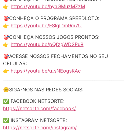
👉
https://youtu.be/hyaGMuzMZzM
🎯CONHEÇA O PROGRAMA SPEEDLOTO:
👉
https://youtu.be/FSlgL1m9m7U
🎯CONHEÇA NOSSOS JOGOS PRONTOS:
👉
https://youtu.be/pQfzgWD2Pu8
🎯ACESSE NOSSOS FECHAMENTOS NO SEU
CELULAR:
👉
https://youtu.be/u_sNEogsKAc
_________________________________________________________
😊SIGA-NOS NAS REDES SOCIAIS:
✅ FACEBOOK NETSORTE:
https://netsorte.com/facebook/
✅ INSTAGRAM NETSORTE:
https://netsorte.com/instagram/