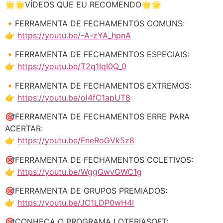
🌟🌟VÍDEOS QUE EU RECOMENDO🌟🌟
🔸FERRAMENTA DE FECHAMENTOS COMUNS:
👉
https://youtu.be/-A-zYA_hpnA
🔸FERRAMENTA DE FECHAMENTOS ESPECIAIS:
👉
https://youtu.be/T2q1IqI0Q_0
🔸FERRAMENTA DE FECHAMENTOS EXTREMOS:
👉
https://youtu.be/ol4fC1apUT8
🎯FERRAMENTA DE FECHAMENTOS ERRE PARA
ACERTAR:
👉
https://youtu.be/FneRoGVk5z8
🎯FERRAMENTA DE FECHAMENTOS COLETIVOS:
👉
https://youtu.be/WggGwvGWC1g
🎯FERRAMENTA DE GRUPOS PREMIADOS:
👉
https://youtu.be/JC1LDP0wH4I
🎯CONHEÇA O PROGRAMA LOTERIASOFT: