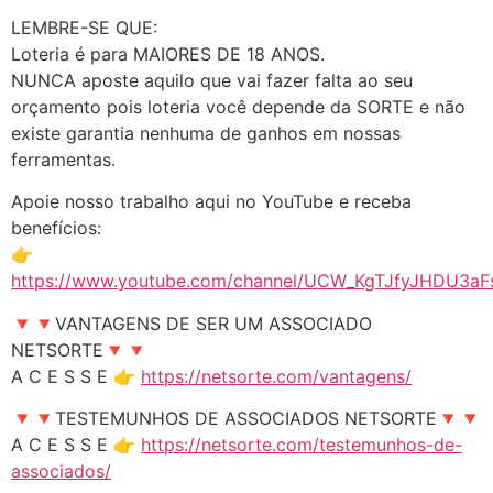
LEMBRE-SE QUE:
Loteria é para MAIORES DE 18 ANOS.
NUNCA aposte aquilo que vai fazer falta ao seu
orçamento pois loteria você depende da SORTE e não
existe garantia nenhuma de ganhos em nossas
ferramentas.
Apoie nosso trabalho aqui no YouTube e receba
benefícios:
👉
https://www.youtube.com/channel/UCW_KgTJfyJHDU3aFs
🔻🔻VANTAGENS DE SER UM ASSOCIADO
NETSORTE🔻🔻
A C E S S E 👉
https://netsorte.com/vantagens/
🔻🔻TESTEMUNHOS DE ASSOCIADOS NETSORTE🔻🔻
A C E S S E 👉
https://netsorte.com/testemunhos-de-
associados/