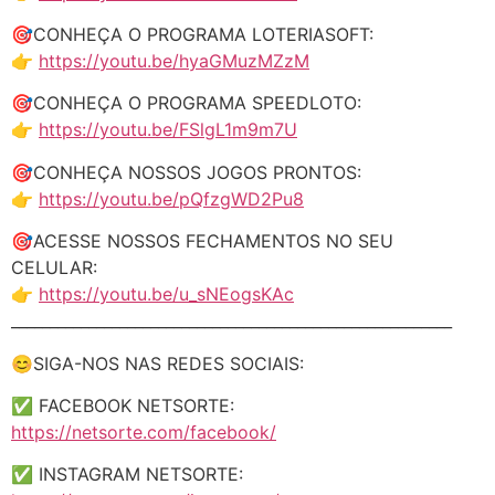
🎯CONHEÇA O PROGRAMA LOTERIASOFT:
👉
https://youtu.be/hyaGMuzMZzM
🎯CONHEÇA O PROGRAMA SPEEDLOTO:
👉
https://youtu.be/FSlgL1m9m7U
🎯CONHEÇA NOSSOS JOGOS PRONTOS:
👉
https://youtu.be/pQfzgWD2Pu8
🎯ACESSE NOSSOS FECHAMENTOS NO SEU
CELULAR:
👉
https://youtu.be/u_sNEogsKAc
_________________________________________________________
😊SIGA-NOS NAS REDES SOCIAIS:
✅ FACEBOOK NETSORTE:
https://netsorte.com/facebook/
✅ INSTAGRAM NETSORTE: