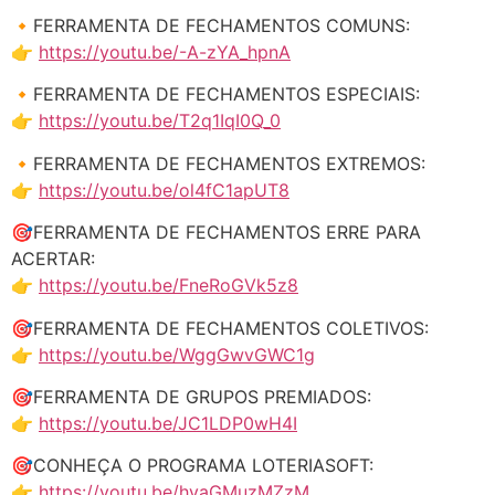
🔸FERRAMENTA DE FECHAMENTOS COMUNS:
👉
https://youtu.be/-A-zYA_hpnA
🔸FERRAMENTA DE FECHAMENTOS ESPECIAIS:
👉
https://youtu.be/T2q1IqI0Q_0
🔸FERRAMENTA DE FECHAMENTOS EXTREMOS:
👉
https://youtu.be/ol4fC1apUT8
🎯FERRAMENTA DE FECHAMENTOS ERRE PARA
ACERTAR:
👉
https://youtu.be/FneRoGVk5z8
🎯FERRAMENTA DE FECHAMENTOS COLETIVOS:
👉
https://youtu.be/WggGwvGWC1g
🎯FERRAMENTA DE GRUPOS PREMIADOS:
👉
https://youtu.be/JC1LDP0wH4I
🎯CONHEÇA O PROGRAMA LOTERIASOFT:
👉
https://youtu.be/hyaGMuzMZzM