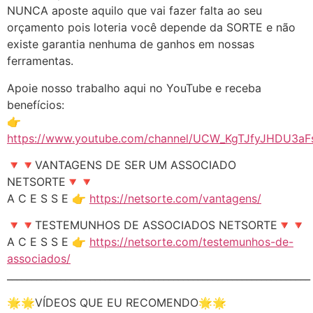
NUNCA aposte aquilo que vai fazer falta ao seu
orçamento pois loteria você depende da SORTE e não
existe garantia nenhuma de ganhos em nossas
ferramentas.
Apoie nosso trabalho aqui no YouTube e receba
benefícios:
👉
https://www.youtube.com/channel/UCW_KgTJfyJHDU3aFs
🔻🔻VANTAGENS DE SER UM ASSOCIADO
NETSORTE🔻🔻
A C E S S E 👉
https://netsorte.com/vantagens/
🔻🔻TESTEMUNHOS DE ASSOCIADOS NETSORTE🔻🔻
A C E S S E 👉
https://netsorte.com/testemunhos-de-
associados/
______________________________________________________________
🌟🌟VÍDEOS QUE EU RECOMENDO🌟🌟