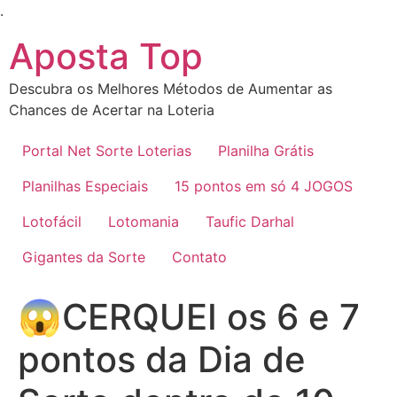
Ir
.
para
Aposta Top
o
conteúdo
Descubra os Melhores Métodos de Aumentar as
Chances de Acertar na Loteria
Portal Net Sorte Loterias
Planilha Grátis
Planilhas Especiais
15 pontos em só 4 JOGOS
Lotofácil
Lotomania
Taufic Darhal
Gigantes da Sorte
Contato
😱CERQUEI os 6 e 7
pontos da Dia de