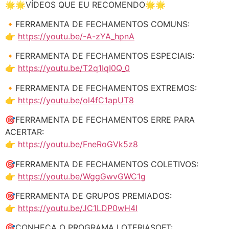
🌟🌟VÍDEOS QUE EU RECOMENDO🌟🌟
🔸FERRAMENTA DE FECHAMENTOS COMUNS:
👉
https://youtu.be/-A-zYA_hpnA
🔸FERRAMENTA DE FECHAMENTOS ESPECIAIS:
👉
https://youtu.be/T2q1IqI0Q_0
🔸FERRAMENTA DE FECHAMENTOS EXTREMOS:
👉
https://youtu.be/ol4fC1apUT8
🎯FERRAMENTA DE FECHAMENTOS ERRE PARA
ACERTAR:
👉
https://youtu.be/FneRoGVk5z8
🎯FERRAMENTA DE FECHAMENTOS COLETIVOS:
👉
https://youtu.be/WggGwvGWC1g
🎯FERRAMENTA DE GRUPOS PREMIADOS:
👉
https://youtu.be/JC1LDP0wH4I
🎯CONHEÇA O PROGRAMA LOTERIASOFT: