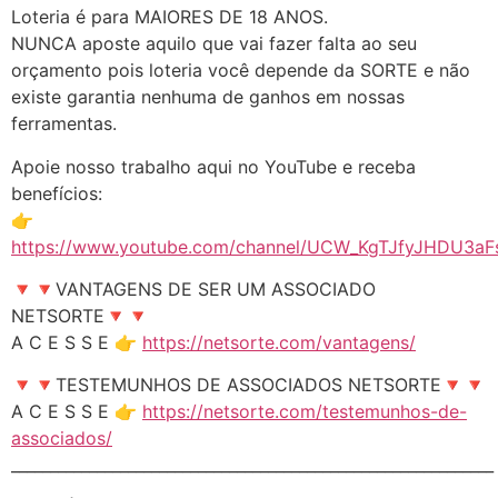
Loteria é para MAIORES DE 18 ANOS.
NUNCA aposte aquilo que vai fazer falta ao seu
orçamento pois loteria você depende da SORTE e não
existe garantia nenhuma de ganhos em nossas
ferramentas.
Apoie nosso trabalho aqui no YouTube e receba
benefícios:
👉
https://www.youtube.com/channel/UCW_KgTJfyJHDU3aFs
🔻🔻VANTAGENS DE SER UM ASSOCIADO
NETSORTE🔻🔻
A C E S S E 👉
https://netsorte.com/vantagens/
🔻🔻TESTEMUNHOS DE ASSOCIADOS NETSORTE🔻🔻
A C E S S E 👉
https://netsorte.com/testemunhos-de-
associados/
______________________________________________________________