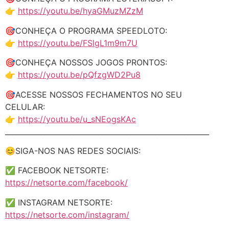
👉
https://youtu.be/hyaGMuzMZzM
🎯CONHEÇA O PROGRAMA SPEEDLOTO:
👉
https://youtu.be/FSlgL1m9m7U
🎯CONHEÇA NOSSOS JOGOS PRONTOS:
👉
https://youtu.be/pQfzgWD2Pu8
🎯ACESSE NOSSOS FECHAMENTOS NO SEU
CELULAR:
👉
https://youtu.be/u_sNEogsKAc
_________________________________________________________
😊SIGA-NOS NAS REDES SOCIAIS:
✅ FACEBOOK NETSORTE:
https://netsorte.com/facebook/
✅ INSTAGRAM NETSORTE:
https://netsorte.com/instagram/