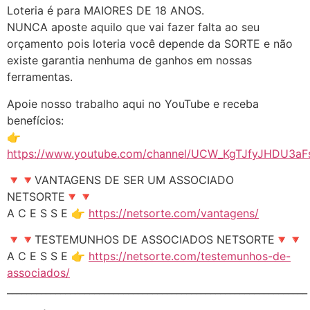
Loteria é para MAIORES DE 18 ANOS.
NUNCA aposte aquilo que vai fazer falta ao seu
orçamento pois loteria você depende da SORTE e não
existe garantia nenhuma de ganhos em nossas
ferramentas.
Apoie nosso trabalho aqui no YouTube e receba
benefícios:
👉
https://www.youtube.com/channel/UCW_KgTJfyJHDU3aFs
🔻🔻VANTAGENS DE SER UM ASSOCIADO
NETSORTE🔻🔻
A C E S S E 👉
https://netsorte.com/vantagens/
🔻🔻TESTEMUNHOS DE ASSOCIADOS NETSORTE🔻🔻
A C E S S E 👉
https://netsorte.com/testemunhos-de-
associados/
______________________________________________________________