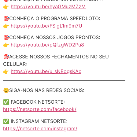
👉
https://youtu.be/hyaGMuzMZzM
🎯CONHEÇA O PROGRAMA SPEEDLOTO:
👉
https://youtu.be/FSlgL1m9m7U
🎯CONHEÇA NOSSOS JOGOS PRONTOS:
👉
https://youtu.be/pQfzgWD2Pu8
🎯ACESSE NOSSOS FECHAMENTOS NO SEU
CELULAR:
👉
https://youtu.be/u_sNEogsKAc
_________________________________________________________
😊SIGA-NOS NAS REDES SOCIAIS:
✅ FACEBOOK NETSORTE:
https://netsorte.com/facebook/
✅ INSTAGRAM NETSORTE:
https://netsorte.com/instagram/