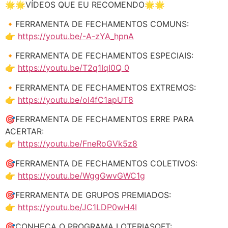
🌟🌟VÍDEOS QUE EU RECOMENDO🌟🌟
🔸FERRAMENTA DE FECHAMENTOS COMUNS:
👉
https://youtu.be/-A-zYA_hpnA
🔸FERRAMENTA DE FECHAMENTOS ESPECIAIS:
👉
https://youtu.be/T2q1IqI0Q_0
🔸FERRAMENTA DE FECHAMENTOS EXTREMOS:
👉
https://youtu.be/ol4fC1apUT8
🎯FERRAMENTA DE FECHAMENTOS ERRE PARA
ACERTAR:
👉
https://youtu.be/FneRoGVk5z8
🎯FERRAMENTA DE FECHAMENTOS COLETIVOS:
👉
https://youtu.be/WggGwvGWC1g
🎯FERRAMENTA DE GRUPOS PREMIADOS:
👉
https://youtu.be/JC1LDP0wH4I
🎯CONHEÇA O PROGRAMA LOTERIASOFT: