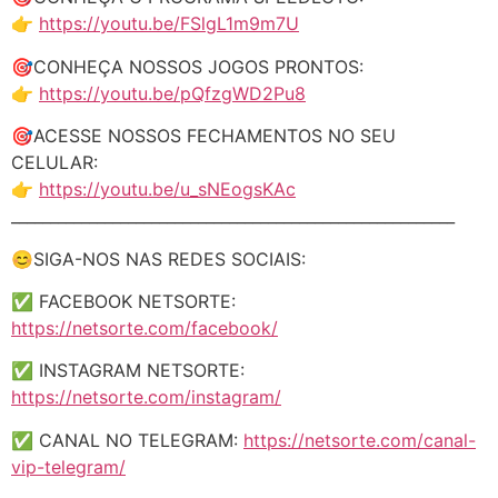
👉
https://youtu.be/FSlgL1m9m7U
🎯CONHEÇA NOSSOS JOGOS PRONTOS:
👉
https://youtu.be/pQfzgWD2Pu8
🎯ACESSE NOSSOS FECHAMENTOS NO SEU
CELULAR:
👉
https://youtu.be/u_sNEogsKAc
_________________________________________________________
😊SIGA-NOS NAS REDES SOCIAIS:
✅ FACEBOOK NETSORTE:
https://netsorte.com/facebook/
✅ INSTAGRAM NETSORTE:
https://netsorte.com/instagram/
✅ CANAL NO TELEGRAM:
https://netsorte.com/canal-
vip-telegram/