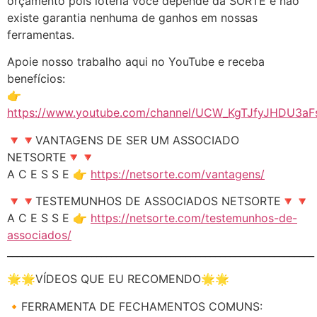
orçamento pois loteria você depende da SORTE e não
existe garantia nenhuma de ganhos em nossas
ferramentas.
Apoie nosso trabalho aqui no YouTube e receba
benefícios:
👉
https://www.youtube.com/channel/UCW_KgTJfyJHDU3aFs
🔻🔻VANTAGENS DE SER UM ASSOCIADO
NETSORTE🔻🔻
A C E S S E 👉
https://netsorte.com/vantagens/
🔻🔻TESTEMUNHOS DE ASSOCIADOS NETSORTE🔻🔻
A C E S S E 👉
https://netsorte.com/testemunhos-de-
associados/
______________________________________________________________
🌟🌟VÍDEOS QUE EU RECOMENDO🌟🌟
🔸FERRAMENTA DE FECHAMENTOS COMUNS: