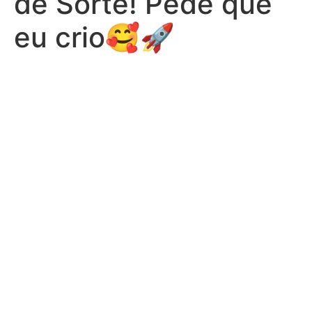
de Sorte! Pede que
eu crio🥰🚀