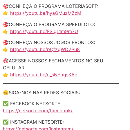
🎯CONHEÇA O PROGRAMA LOTERIASOFT:
👉
https://youtu.be/hyaGMuzMZzM
🎯CONHEÇA O PROGRAMA SPEEDLOTO:
👉
https://youtu.be/FSlgL1m9m7U
🎯CONHEÇA NOSSOS JOGOS PRONTOS:
👉
https://youtu.be/pQfzgWD2Pu8
🎯ACESSE NOSSOS FECHAMENTOS NO SEU
CELULAR:
👉
https://youtu.be/u_sNEogsKAc
_________________________________________________________
😊SIGA-NOS NAS REDES SOCIAIS:
✅ FACEBOOK NETSORTE:
https://netsorte.com/facebook/
✅ INSTAGRAM NETSORTE:
https://netsorte.com/instagram/