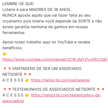
LEMBRE-SE QUE:
Loteria é para MAIORES DE 18 ANOS.
NUNCA aposte aquilo que vai fazer falta ao seu
orçamento pois loteria você depende da SORTE e não
existe garantia nenhuma de ganhos em nossas
ferramentas.
Apoie nosso trabalho aqui no YouTube e receba
benefícios:
👉
https://www.youtube.com/channel/UCW_KgTJfyJHDU3aFs
🔻🔻VANTAGENS DE SER UM ASSOCIADO
NETSORTE🔻🔻
A C E S S E 👉
https://netsorte.com/vantagens/
🔻🔻TESTEMUNHOS DE ASSOCIADOS NETSORTE🔻🔻
A C E S S E 👉
https://netsorte.com/testemunhos-de-
associados/
______________________________________________________________