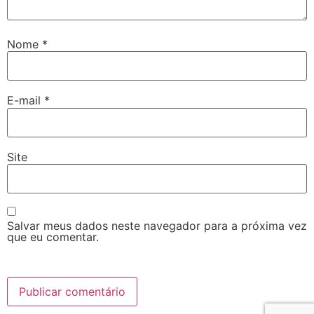
Nome
*
E-mail
*
Site
Salvar meus dados neste navegador para a próxima vez
que eu comentar.