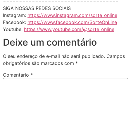
====================================
SIGA NOSSAS REDES SOCIAIS
Instagram:
https://www.instagram.com/sorte_online
Facebook:
https://www.facebook.com/SorteOnLine
Youtube:
https://www.youtube.com/@sorte_online
Deixe um comentário
O seu endereço de e-mail não será publicado.
Campos
obrigatórios são marcados com
*
Comentário
*