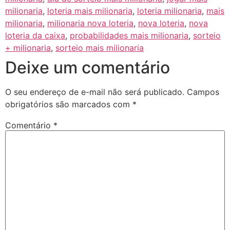
milionaria
,
loteria mais milionaria
,
loteria milionaria
,
mais
milionaria
,
milionaria nova loteria
,
nova loteria
,
nova
loteria da caixa
,
probabilidades mais milionaria
,
sorteio
+ milionaria
,
sorteio mais milionaria
Deixe um comentário
O seu endereço de e-mail não será publicado.
Campos
obrigatórios são marcados com
*
Comentário
*