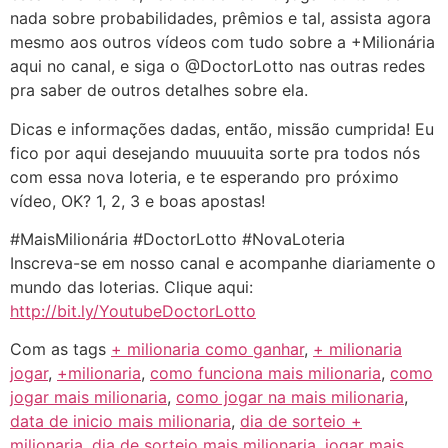
nada sobre probabilidades, prêmios e tal, assista agora
mesmo aos outros vídeos com tudo sobre a +Milionária
aqui no canal, e siga o @DoctorLotto nas outras redes
pra saber de outros detalhes sobre ela.
Dicas e informações dadas, então, missão cumprida! Eu
fico por aqui desejando muuuuita sorte pra todos nós
com essa nova loteria, e te esperando pro próximo
vídeo, OK? 1, 2, 3 e boas apostas!
#MaisMilionária #DoctorLotto #NovaLoteria
Inscreva-se em nosso canal e acompanhe diariamente o
mundo das loterias. Clique aqui:
http://bit.ly/YoutubeDoctorLotto
Com as tags
+ milionaria como ganhar
,
+ milionaria
jogar
,
+milionaria
,
como funciona mais milionaria
,
como
jogar mais milionaria
,
como jogar na mais milionaria
,
data de inicio mais milionaria
,
dia de sorteio +
milionaria
,
dia de sorteio mais milionaria
,
jogar mais