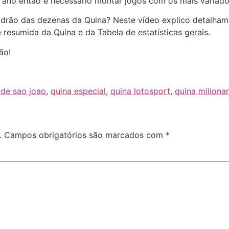
ano então é necessário montar jogos com os mais variados
adrão das dezenas da Quina? Neste vídeo explico detalham
resumida da Quina e da Tabela de estatísticas gerais.
ão!
 de sao joao
,
quina especial
,
quina lotosport
,
quina milionar
.
Campos obrigatórios são marcados com
*