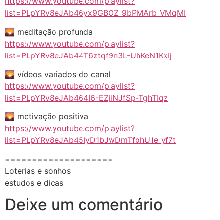
https://www.youtube.com/playlist?
list=PLpYRv8eJAb46yx9GBOZ_9bPMArb_VMqMI
🌄 meditação profunda
https://www.youtube.com/playlist?
list=PLpYRv8eJAb44T6ztqf9n3L-UhKeN1KxIj
🌄 vídeos variados do canal
https://www.youtube.com/playlist?
list=PLpYRv8eJAb464I6-EZjiNJfSp-TghTIqz
🌄 motivação positiva
https://www.youtube.com/playlist?
list=PLpYRv8eJAb45IyD1bJwDmTfohU1e_yf7t
====================
Loterias e sonhos
estudos e dicas
Deixe um comentário