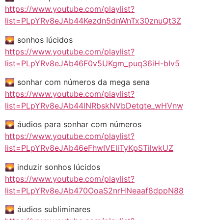
https://www.youtube.com/playlist?
list=PLpYRv8eJAb44Kezdn5dnWnTx30znuQt3Z
🌄 sonhos lúcidos
https://www.youtube.com/playlist?
list=PLpYRv8eJAb46F0v5UKgm_puq36iH-bIv5
🌄 sonhar com números da mega sena
https://www.youtube.com/playlist?
list=PLpYRv8eJAb44lNRbskNVbDetqte_wHVnw
🌄 áudios para sonhar com números
https://www.youtube.com/playlist?
list=PLpYRv8eJAb46eFhwIVEliTyKpSTilwkUZ
🌄 induzir sonhos lúcidos
https://www.youtube.com/playlist?
list=PLpYRv8eJAb470OoaS2nrHNeaaf8dppN88
🌄 áudios subliminares