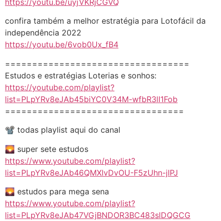
https://youtu.be/uyjVKRjCGVQ
confira também a melhor estratégia para Lotofácil da
independência 2022
https://youtu.be/6vob0Ux_fB4
==================================
Estudos e estratégias Loterias e sonhos:
https://youtube.com/playlist?
list=PLpYRv8eJAb45biYC0V34M-wfbR3lI1Fob
=================================
📽️ todas playlist aqui do canal
🌄 super sete estudos
https://www.youtube.com/playlist?
list=PLpYRv8eJAb46QMXlvDvOU-F5zUhn-jIPJ
🌄 estudos para mega sena
https://www.youtube.com/playlist?
list=PLpYRv8eJAb47VGjBNDOR3BC483slDQGCG