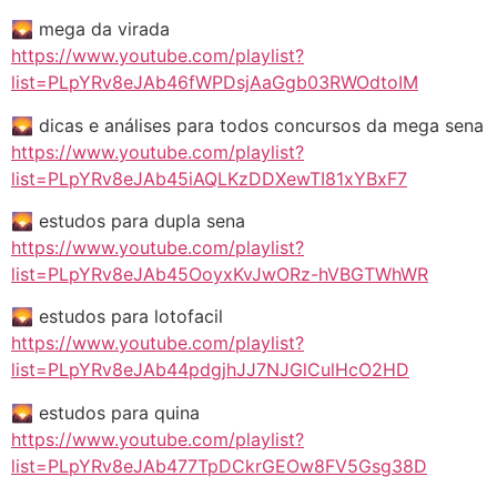
🌄 mega da virada
https://www.youtube.com/playlist?
list=PLpYRv8eJAb46fWPDsjAaGgb03RWOdtoIM
🌄 dicas e análises para todos concursos da mega sena
https://www.youtube.com/playlist?
list=PLpYRv8eJAb45iAQLKzDDXewTI81xYBxF7
🌄 estudos para dupla sena
https://www.youtube.com/playlist?
list=PLpYRv8eJAb45OoyxKvJwORz-hVBGTWhWR
🌄 estudos para lotofacil
https://www.youtube.com/playlist?
list=PLpYRv8eJAb44pdgjhJJ7NJGlCulHcO2HD
🌄 estudos para quina
https://www.youtube.com/playlist?
list=PLpYRv8eJAb477TpDCkrGEOw8FV5Gsg38D