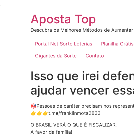
Ir
.
para
Aposta Top
o
conteúdo
Descubra os Melhores Métodos de Aumentar 
Portal Net Sorte Loterias
Planilha Grátis
Gigantes da Sorte
Contato
Isso que irei def
ajudar vencer ess
🎯Pessoas de caráter precisam nos represe
👉👉👉t.me/franklinmota2833
O BRASIL VERÁ O QUE É FISCALIZAR!
A favor da família!