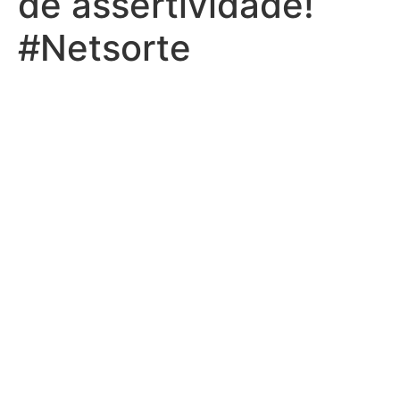
de assertividade!
#Netsorte