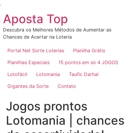
Ir
.
para
Aposta Top
o
conteúdo
Descubra os Melhores Métodos de Aumentar as
Chances de Acertar na Loteria
Portal Net Sorte Loterias
Planilha Grátis
Planilhas Especiais
15 pontos em só 4 JOGOS
Lotofácil
Lotomania
Taufic Darhal
Gigantes da Sorte
Contato
Jogos prontos
Lotomania | chances