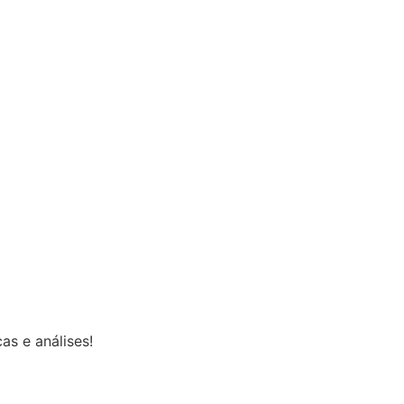
as e análises!