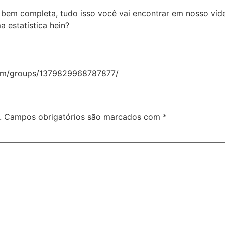
se bem completa, tudo isso você vai encontrar em nosso ví
 estatística hein?
com/groups/1379829968787877/
.
Campos obrigatórios são marcados com
*