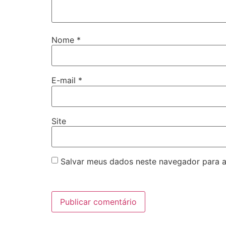
Nome
*
E-mail
*
Site
Salvar meus dados neste navegador para a