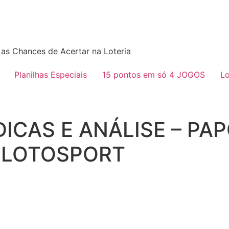
as Chances de Acertar na Loteria
Planilhas Especiais
15 pontos em só 4 JOGOS
Lo
DICAS E ANÁLISE – PA
 LOTOSPORT