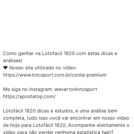
Como ganhar na Lotofacil 1820 com estas dicas e
análises!
❤️️ Nosso site utilizado no vídeo:
https://www.lotosport.com.br/conta-premium
Me siga no Instagram: wevertonlotosport
https://apostatop.com/
Lotofácil 1820 dicas e estudos, e uma análise bem
completa, tudo isso você vai encontrar em nosso vídeo
de hoje para Lotofácil 1820, Acompanhe atentamente o
vídeo para não perder nenhuma estatística hein?