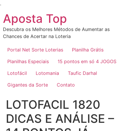
Ir
.
para
Aposta Top
o
conteúdo
Descubra os Melhores Métodos de Aumentar as
Chances de Acertar na Loteria
Portal Net Sorte Loterias
Planilha Grátis
Planilhas Especiais
15 pontos em só 4 JOGOS
Lotofácil
Lotomania
Taufic Darhal
Gigantes da Sorte
Contato
LOTOFACIL 1820
DICAS E ANÁLISE –