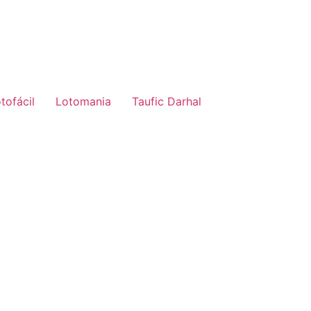
tofácil
Lotomania
Taufic Darhal