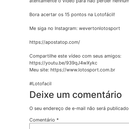
atentamente o vídeo para não perder nenhuma
Bora acertar os 15 pontos na Lotofácil!
Me siga no Instagram: wevertonlotosport
https://apostatop.com/
Compartilhe este vídeo com seus amigos:
https://youtu.be/939qJ4wXykc
Meu site: https://www.lotosport.com.br
#Lotofacil
Deixe um comentário
O seu endereço de e-mail não será publicado
Comentário
*