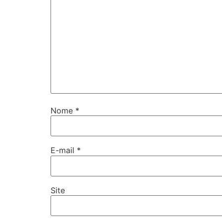
Nome
*
E-mail
*
Site