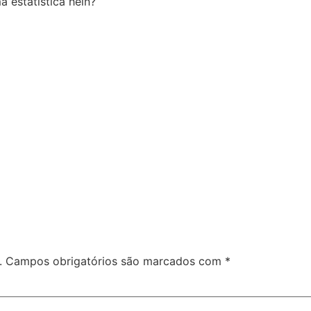
 estatística hein?
.
Campos obrigatórios são marcados com
*