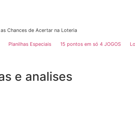
as Chances de Acertar na Loteria
Planilhas Especiais
15 pontos em só 4 JOGOS
Lo
as e analises