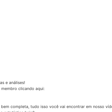
s e análises!
se membro clicando aqui:
se bem completa, tudo isso você vai encontrar em nosso ví