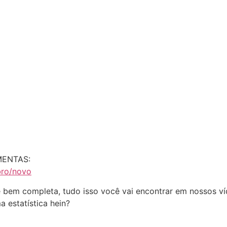
MENTAS:
bro/novo
se bem completa, tudo isso você vai encontrar em nossos v
 estatística hein?