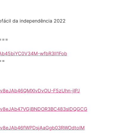
ofácil da independência 2022
===
eJAb45biYC0V34M-wfbR3lI1Fob
==
pYRv8eJAb46QMXlvDvOU-F5zUhn-jIPJ
PLpYRv8eJAb47VGjBNDOR3BC483slDQGCG
LpYRv8eJAb46fWPDsjAaGgb03RWOdtoIM