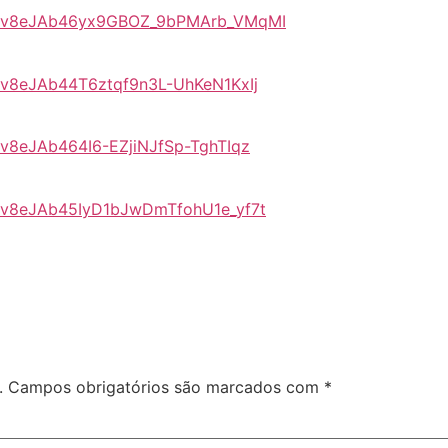
LpYRv8eJAb46yx9GBOZ_9bPMArb_VMqMI
YRv8eJAb44T6ztqf9n3L-UhKeN1KxIj
YRv8eJAb464I6-EZjiNJfSp-TghTIqz
pYRv8eJAb45IyD1bJwDmTfohU1e_yf7t
.
Campos obrigatórios são marcados com
*