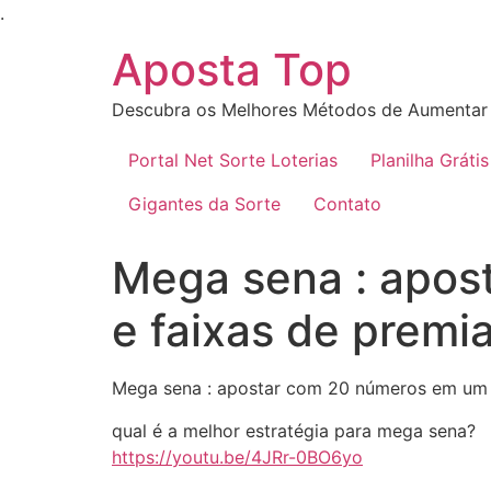
Ir
.
para
Aposta Top
o
conteúdo
Descubra os Melhores Métodos de Aumentar 
Portal Net Sorte Loterias
Planilha Grátis
Gigantes da Sorte
Contato
Mega sena : apos
e faixas de premi
Mega sena : apostar com 20 números em um ú
qual é a melhor estratégia para mega sena?
https://youtu.be/4JRr-0BO6yo