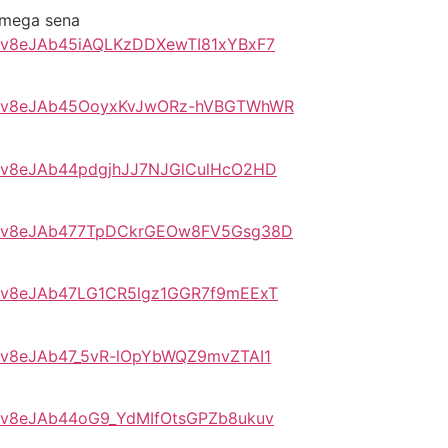
 mega sena
pYRv8eJAb45iAQLKzDDXewTI81xYBxF7
PLpYRv8eJAb45OoyxKvJwORz-hVBGTWhWR
LpYRv8eJAb44pdgjhJJ7NJGlCulHcO2HD
PLpYRv8eJAb477TpDCkrGEOw8FV5Gsg38D
LpYRv8eJAb47LG1CR5lgz1GGR7f9mEExT
pYRv8eJAb47_5vR-lOpYbWQZ9mvZTAI1
pYRv8eJAb44oG9_YdMIfOtsGPZb8ukuv