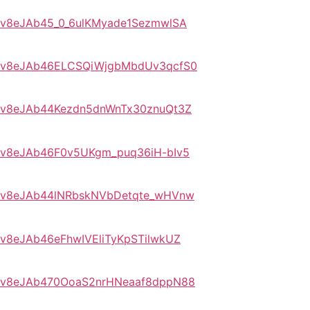
pYRv8eJAb45_0_6ulKMyade1SezmwlSA
LpYRv8eJAb46ELCSQiWjgbMbdUv3qcfS0
LpYRv8eJAb44Kezdn5dnWnTx30znuQt3Z
pYRv8eJAb46F0v5UKgm_puq36iH-bIv5
LpYRv8eJAb44lNRbskNVbDetqte_wHVnw
YRv8eJAb46eFhwIVEliTyKpSTilwkUZ
LpYRv8eJAb470OoaS2nrHNeaaf8dppN88