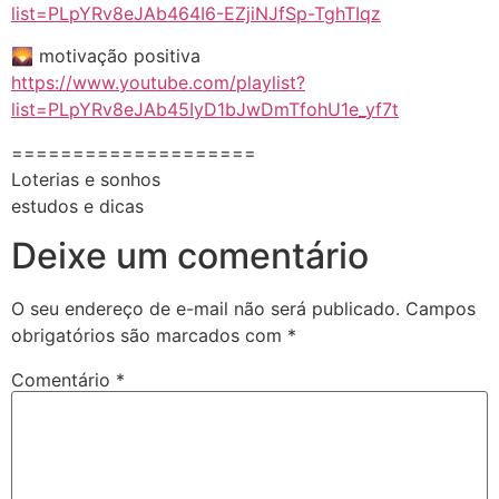
list=PLpYRv8eJAb464I6-EZjiNJfSp-TghTIqz
🌄 motivação positiva
https://www.youtube.com/playlist?
list=PLpYRv8eJAb45IyD1bJwDmTfohU1e_yf7t
====================
Loterias e sonhos
estudos e dicas
Deixe um comentário
O seu endereço de e-mail não será publicado.
Campos
obrigatórios são marcados com
*
Comentário
*