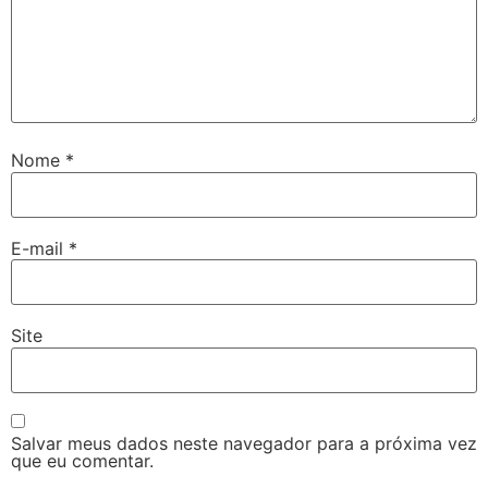
Nome
*
E-mail
*
Site
Salvar meus dados neste navegador para a próxima vez
que eu comentar.