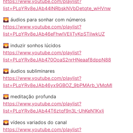
https://www.youtube.com/playlist?
list=PLpYRv8eJAb44lNRbskNVbDetqte_wHVnw
🌄 áudios para sonhar com números
https://www.youtube.com/playlist?
list=PLpYRv8eJAb46eFhwIVEliTyKpSTilwkUZ
🌄 induzir sonhos lúcidos
https://www.youtube.com/playlist?
list=PLpYRv8eJAb470OoaS2nrHNeaaf8dppN88
🌄 áudios subliminares
https://www.youtube.com/playlist?
list=PLpYRv8eJAb46yx9GBOZ_9bPMArb_VMqMI
🌄 meditação profunda
https://www.youtube.com/playlist?
list=PLpYRv8eJAb44T6ztqf9n3L-UhKeN1KxIj
🌄 vídeos variados do canal
https://www.youtube.com/playlist?