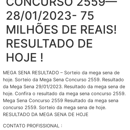
CONCURSO 2559—
28/01/2023- 75
MILHÕES DE REAIS!
RESULTADO DE
HOJE !
MEGA SENA RESULTADO – Sorteio da mega sena de
hoje. Sorteio da Mega Sena Concurso 2559. Resultado
da Mega Sena 29/01/2023. Resultado da mega sena de
hoje. Confira o resultado da mega sena concurso 2559.
Mega Sena Concurso 2559 Resultado da mega sena
concurso 2559. Sorteio da mega sena de hoje.
RESULTADO DA MEGA SENA DE HOJE
CONTATO PROFISSIONAL :