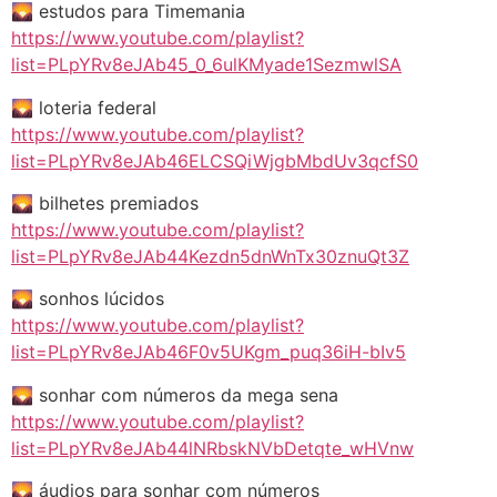
🌄 estudos para Timemania
https://www.youtube.com/playlist?
list=PLpYRv8eJAb45_0_6ulKMyade1SezmwlSA
🌄 loteria federal
https://www.youtube.com/playlist?
list=PLpYRv8eJAb46ELCSQiWjgbMbdUv3qcfS0
🌄 bilhetes premiados
https://www.youtube.com/playlist?
list=PLpYRv8eJAb44Kezdn5dnWnTx30znuQt3Z
🌄 sonhos lúcidos
https://www.youtube.com/playlist?
list=PLpYRv8eJAb46F0v5UKgm_puq36iH-bIv5
🌄 sonhar com números da mega sena
https://www.youtube.com/playlist?
list=PLpYRv8eJAb44lNRbskNVbDetqte_wHVnw
🌄 áudios para sonhar com números