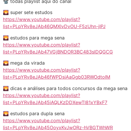
📽️ todas playlist aqui do canal
🌄 super sete estudos
https://www.youtube.com/playlist?
list=PLpYRv8eJAb46QMXlvDvOU-F5zUhn-jIPJ
🌄 estudos para mega sena
https://www.youtube.com/playlist?
list=PLpYRv8eJAb47VGjBNDOR3BC483slDQGCG
🌄 mega da virada
https://www.youtube.com/playlist?
list=PLpYRv8eJAb46fWPDsjAaGgb03RWOdtoIM
🌄 dicas e análises para todos concursos da mega sena
https://www.youtube.com/playlist?
list=PLpYRv8eJAb45iAQLKzDDXewTI81xYBxF7
🌄 estudos para dupla sena
https://www.youtube.com/playlist?
list=PLpYRv8eJAb45OoyxKvJwORz-hVBGTWhWR