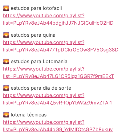
🌄 estudos para lotofacil
https://www.youtube.com/playlist?
list=PLpYRv8eJAb44pdgjhJJ7NJGlCulHcO2HD
🌄 estudos para quina
https://www.youtube.com/playlist?
list=PLpYRv8eJAb477TpDCkrGEOw8FV5Gsg38D
🌄 estudos para Lotomania
https://www.youtube.com/playlist?
list=PLpYRv8eJAb47LG1CR5lgz1GGR7f9mEExT
🌄 estudos para dia de sorte
https://www.youtube.com/playlist?
list=PLpYRv8eJAb47_5vR-lOpYbWQZ9mvZTAI1
🌄 loteria técnicas
https://www.youtube.com/playlist?
list=PLpYRv8eJAb44oG9_YdMIfOtsGPZb8ukuv