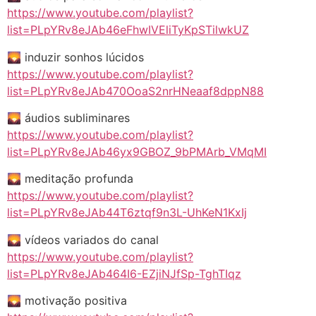
https://www.youtube.com/playlist?
list=PLpYRv8eJAb46eFhwIVEliTyKpSTilwkUZ
🌄 induzir sonhos lúcidos
https://www.youtube.com/playlist?
list=PLpYRv8eJAb470OoaS2nrHNeaaf8dppN88
🌄 áudios subliminares
https://www.youtube.com/playlist?
list=PLpYRv8eJAb46yx9GBOZ_9bPMArb_VMqMI
🌄 meditação profunda
https://www.youtube.com/playlist?
list=PLpYRv8eJAb44T6ztqf9n3L-UhKeN1KxIj
🌄 vídeos variados do canal
https://www.youtube.com/playlist?
list=PLpYRv8eJAb464I6-EZjiNJfSp-TghTIqz
🌄 motivação positiva