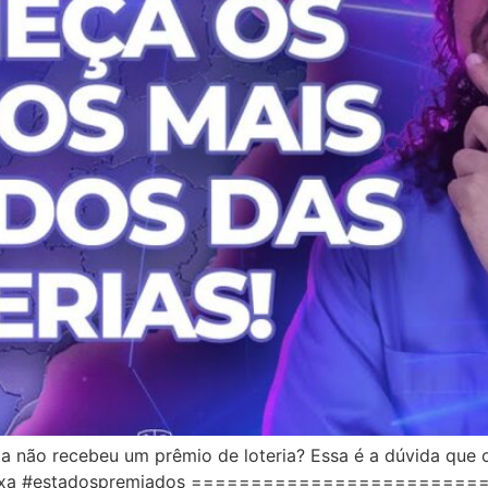
da não recebeu um prêmio de loteria? Essa é a dúvida que o
eriascaixa #estadospremiados =====================