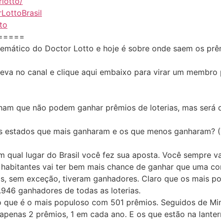
lotto/
LottoBrasil
to
=====
temático do Doctor Lotto e hoje é sobre onde saem os prêm
creva no canal e clique aqui embaixo para virar um membro
am que não podem ganhar prêmios de loterias, mas será 
os estados que mais ganharam e os que menos ganharam? (T
m qual lugar do Brasil você fez sua aposta. Você sempre v
habitantes vai ter bem mais chance de ganhar que uma com 
ros, sem exceção, tiveram ganhadores. Claro que os mais p
946 ganhadores de todas as loterias.
o que é o mais populoso com 501 prêmios. Seguidos de Mina
penas 2 prêmios, 1 em cada ano. E os que estão na lanter