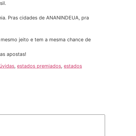
il.
ania. Pras cidades de ANANINDEUA, pra
o mesmo jeito e tem a mesma chance de
oas apostas!
úvidas
,
estados premiados
,
estados