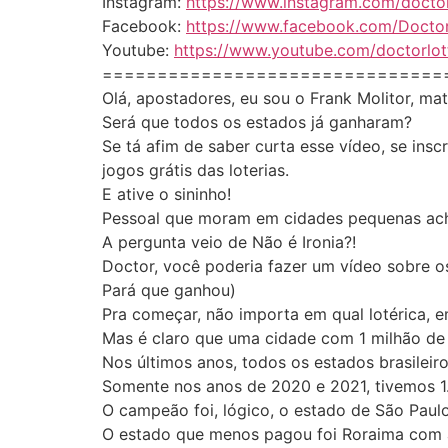
Instagram:
https://www.instagram.com/doctor
Facebook:
https://www.facebook.com/Doctor
Youtube:
https://www.youtube.com/doctorlot
===============================
Olá, apostadores, eu sou o Frank Molitor, ma
Será que todos os estados já ganharam?
Se tá afim de saber curta esse vídeo, se ins
jogos grátis das loterias.
E ative o sininho!
Pessoal que moram em cidades pequenas ach
A pergunta veio de Não é Ironia?!
Doctor, você poderia fazer um vídeo sobre 
Pará que ganhou)
Pra começar, não importa em qual lotérica, e
Mas é claro que uma cidade com 1 milhão de 
Nos últimos anos, todos os estados brasilei
Somente nos anos de 2020 e 2021, tivemos 1.
O campeão foi, lógico, o estado de São Paul
O estado que menos pagou foi Roraima com a