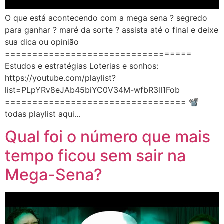
O que está acontecendo com a mega sena ? segredo
para ganhar ? maré da sorte ? assista até o final e deixe
sua dica ou opinião
==================================
Estudos e estratégias Loterias e sonhos:
https://youtube.com/playlist?
list=PLpYRv8eJAb45biYC0V34M-wfbR3lI1Fob
================================= 📽️
todas playlist aqui…
Qual foi o número que mais
tempo ficou sem sair na
Mega-Sena?