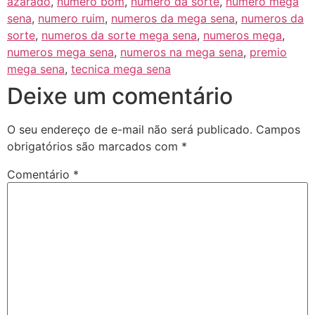
azarado
,
numero bom
,
numero da sorte
,
numero mega
sena
,
numero ruim
,
numeros da mega sena
,
numeros da
sorte
,
numeros da sorte mega sena
,
numeros mega
,
numeros mega sena
,
numeros na mega sena
,
premio
mega sena
,
tecnica mega sena
Deixe um comentário
O seu endereço de e-mail não será publicado.
Campos
obrigatórios são marcados com
*
Comentário
*