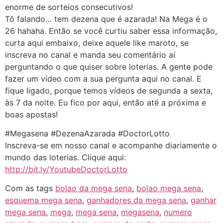
enorme de sorteios consecutivos!
Tô falando… tem dezena que é azarada! Na Mega é o
26 hahaha. Então se você curtiu saber essa informação,
curta aqui embaixo, deixe aquele like maroto, se
inscreva no canal e manda seu comentário aí
perguntando o que quiser sobre loterias. A gente pode
fazer um vídeo com a sua pergunta aqui no canal. E
fique ligado, porque temos vídeos de segunda a sexta,
às 7 da noite. Eu fico por aqui, então até a próxima e
boas apostas!
#Megasena #DezenaAzarada #DoctorLotto
Inscreva-se em nosso canal e acompanhe diariamente o
mundo das loterias. Clique aqui:
http://bit.ly/YoutubeDoctorLotto
Com as tags
bolao da mega sena
,
bolao mega sena
,
esquema mega sena
,
ganhadores da mega sena
,
ganhar
mega sena
,
mega
,
mega sena
,
megasena
,
numero