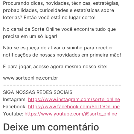
Procurando dicas, novidades, técnicas, estratégias,
probabilidades, curiosidades e estatísticas sobre
loterias? Então você está no lugar certo!
No canal da Sorte Online você encontra tudo que
precisa em um só lugar!
Não se esqueça de ativar o sininho para receber
notificações de nossas novidades em primeira mão!
E para jogar, acesse agora mesmo nosso site:
www.sorteonline.com.br
====================================
SIGA NOSSAS REDES SOCIAIS
Instagram:
https://www.instagram.com/sorte_online
Facebook:
https://www.facebook.com/SorteOnLine
Youtube:
https://www.youtube.com/@sorte_online
Deixe um comentário