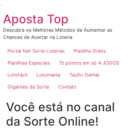
Ir
.
para
Aposta Top
o
conteúdo
Descubra os Melhores Métodos de Aumentar as
Chances de Acertar na Loteria
Portal Net Sorte Loterias
Planilha Grátis
Planilhas Especiais
15 pontos em só 4 JOGOS
Lotofácil
Lotomania
Taufic Darhal
Gigantes da Sorte
Contato
Você está no canal
da Sorte Online!