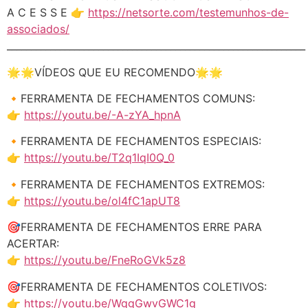
A C E S S E 👉
https://netsorte.com/testemunhos-de-
associados/
______________________________________________________________
🌟🌟VÍDEOS QUE EU RECOMENDO🌟🌟
🔸FERRAMENTA DE FECHAMENTOS COMUNS:
👉
https://youtu.be/-A-zYA_hpnA
🔸FERRAMENTA DE FECHAMENTOS ESPECIAIS:
👉
https://youtu.be/T2q1IqI0Q_0
🔸FERRAMENTA DE FECHAMENTOS EXTREMOS:
👉
https://youtu.be/ol4fC1apUT8
🎯FERRAMENTA DE FECHAMENTOS ERRE PARA
ACERTAR:
👉
https://youtu.be/FneRoGVk5z8
🎯FERRAMENTA DE FECHAMENTOS COLETIVOS:
👉
https://youtu.be/WggGwvGWC1g