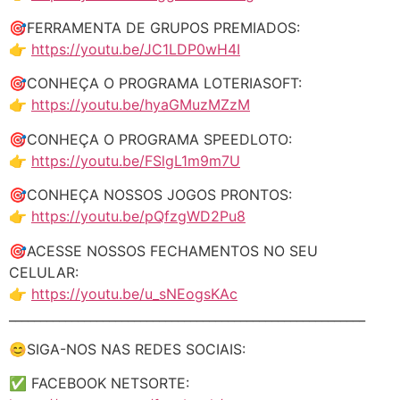
🎯FERRAMENTA DE GRUPOS PREMIADOS:
👉
https://youtu.be/JC1LDP0wH4I
🎯CONHEÇA O PROGRAMA LOTERIASOFT:
👉
https://youtu.be/hyaGMuzMZzM
🎯CONHEÇA O PROGRAMA SPEEDLOTO:
👉
https://youtu.be/FSlgL1m9m7U
🎯CONHEÇA NOSSOS JOGOS PRONTOS:
👉
https://youtu.be/pQfzgWD2Pu8
🎯ACESSE NOSSOS FECHAMENTOS NO SEU
CELULAR:
👉
https://youtu.be/u_sNEogsKAc
_________________________________________________________
😊SIGA-NOS NAS REDES SOCIAIS:
✅ FACEBOOK NETSORTE: