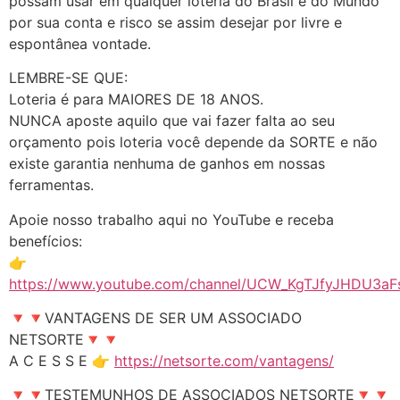
possam usar em qualquer loteria do Brasil e do Mundo
por sua conta e risco se assim desejar por livre e
espontânea vontade.
LEMBRE-SE QUE:
Loteria é para MAIORES DE 18 ANOS.
NUNCA aposte aquilo que vai fazer falta ao seu
orçamento pois loteria você depende da SORTE e não
existe garantia nenhuma de ganhos em nossas
ferramentas.
Apoie nosso trabalho aqui no YouTube e receba
benefícios:
👉
https://www.youtube.com/channel/UCW_KgTJfyJHDU3aFs
🔻🔻VANTAGENS DE SER UM ASSOCIADO
NETSORTE🔻🔻
A C E S S E 👉
https://netsorte.com/vantagens/
🔻🔻TESTEMUNHOS DE ASSOCIADOS NETSORTE🔻🔻