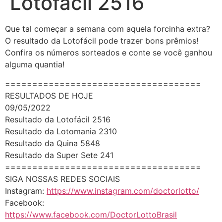
Lotofácil 2516
Que tal começar a semana com aquela forcinha extra?
O resultado da Lotofácil pode trazer bons prêmios!
Confira os números sorteados e conte se você ganhou
alguma quantia!
====================================
RESULTADOS DE HOJE
09/05/2022
Resultado da Lotofácil 2516
Resultado da Lotomania 2310
Resultado da Quina 5848
Resultado da Super Sete 241
====================================
SIGA NOSSAS REDES SOCIAIS
Instagram:
https://www.instagram.com/doctorlotto/
Facebook:
https://www.facebook.com/DoctorLottoBrasil