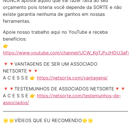
NUNCA aposte aquilo que vai fazer falta ao seu
orçamento pois loteria você depende da SORTE e não
existe garantia nenhuma de ganhos em nossas
ferramentas.
Apoie nosso trabalho aqui no YouTube e receba
benefícios:
👉
https://www.youtube.com/channel/UCW_KgTJfyJHDU3aFs
🔻🔻VANTAGENS DE SER UM ASSOCIADO
NETSORTE🔻🔻
A C E S S E 👉
https://netsorte.com/vantagens/
🔻🔻TESTEMUNHOS DE ASSOCIADOS NETSORTE🔻🔻
A C E S S E 👉
https://netsorte.com/testemunhos-de-
associados/
______________________________________________________________
🌟🌟VÍDEOS QUE EU RECOMENDO🌟🌟