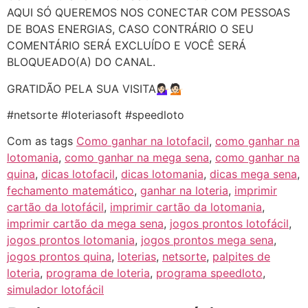
AQUI SÓ QUEREMOS NOS CONECTAR COM PESSOAS
DE BOAS ENERGIAS, CASO CONTRÁRIO O SEU
COMENTÁRIO SERÁ EXCLUÍDO E VOCÊ SERÁ
BLOQUEADO(A) DO CANAL.
GRATIDÃO PELA SUA VISITA💁🏻‍♀️💁🏻
#netsorte #loteriasoft #speedloto
Com as tags
Como ganhar na lotofacil
,
como ganhar na
lotomania
,
como ganhar na mega sena
,
como ganhar na
quina
,
dicas lotofacil
,
dicas lotomania
,
dicas mega sena
,
fechamento matemático
,
ganhar na loteria
,
imprimir
cartão da lotofácil
,
imprimir cartão da lotomania
,
imprimir cartão da mega sena
,
jogos prontos lotofácil
,
jogos prontos lotomania
,
jogos prontos mega sena
,
jogos prontos quina
,
loterias
,
netsorte
,
palpites de
loteria
,
programa de loteria
,
programa speedloto
,
simulador lotofácil