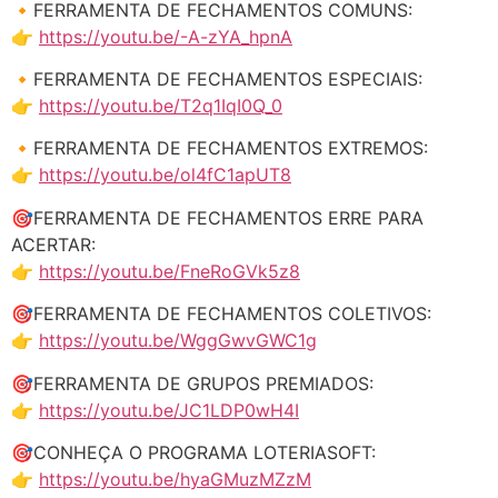
🔸FERRAMENTA DE FECHAMENTOS COMUNS:
👉
https://youtu.be/-A-zYA_hpnA
🔸FERRAMENTA DE FECHAMENTOS ESPECIAIS:
👉
https://youtu.be/T2q1IqI0Q_0
🔸FERRAMENTA DE FECHAMENTOS EXTREMOS:
👉
https://youtu.be/ol4fC1apUT8
🎯FERRAMENTA DE FECHAMENTOS ERRE PARA
ACERTAR:
👉
https://youtu.be/FneRoGVk5z8
🎯FERRAMENTA DE FECHAMENTOS COLETIVOS:
👉
https://youtu.be/WggGwvGWC1g
🎯FERRAMENTA DE GRUPOS PREMIADOS:
👉
https://youtu.be/JC1LDP0wH4I
🎯CONHEÇA O PROGRAMA LOTERIASOFT:
👉
https://youtu.be/hyaGMuzMZzM