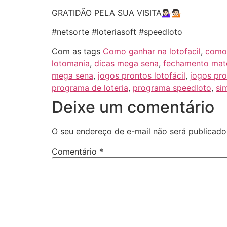
GRATIDÃO PELA SUA VISITA💁🏻‍♀️💁🏻
#netsorte #loteriasoft #speedloto
Com as tags
Como ganhar na lotofacil
,
como 
lotomania
,
dicas mega sena
,
fechamento mat
mega sena
,
jogos prontos lotofácil
,
jogos pro
programa de loteria
,
programa speedloto
,
si
Deixe um comentário
O seu endereço de e-mail não será publicado
Comentário
*