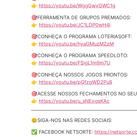
👉
https://youtu.be/WggGwvGWC1g
🎯FERRAMENTA DE GRUPOS PREMIADOS:
👉
https://youtu.be/JC1LDP0wH4I
🎯CONHEÇA O PROGRAMA LOTERIASOFT:
👉
https://youtu.be/hyaGMuzMZzM
🎯CONHEÇA O PROGRAMA SPEEDLOTO:
👉
https://youtu.be/FSlgL1m9m7U
🎯CONHEÇA NOSSOS JOGOS PRONTOS:
👉
https://youtu.be/pQfzgWD2Pu8
🎯ACESSE NOSSOS FECHAMENTOS NO SEU
👉
https://youtu.be/u_sNEogsKAc
_________________________________________________
😊SIGA-NOS NAS REDES SOCIAIS:
✅ FACEBOOK NETSORTE:
https://netsorte.