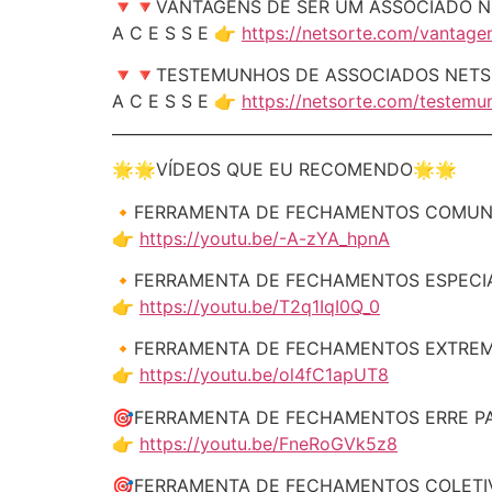
🔻🔻VANTAGENS DE SER UM ASSOCIADO 
A C E S S E 👉
https://netsorte.com/vantage
🔻🔻TESTEMUNHOS DE ASSOCIADOS NETS
A C E S S E 👉
https://netsorte.com/testem
_________________________________________________
🌟🌟VÍDEOS QUE EU RECOMENDO🌟🌟
🔸FERRAMENTA DE FECHAMENTOS COMUN
👉
https://youtu.be/-A-zYA_hpnA
🔸FERRAMENTA DE FECHAMENTOS ESPECIA
👉
https://youtu.be/T2q1IqI0Q_0
🔸FERRAMENTA DE FECHAMENTOS EXTREM
👉
https://youtu.be/ol4fC1apUT8
🎯FERRAMENTA DE FECHAMENTOS ERRE PA
👉
https://youtu.be/FneRoGVk5z8
🎯FERRAMENTA DE FECHAMENTOS COLETI