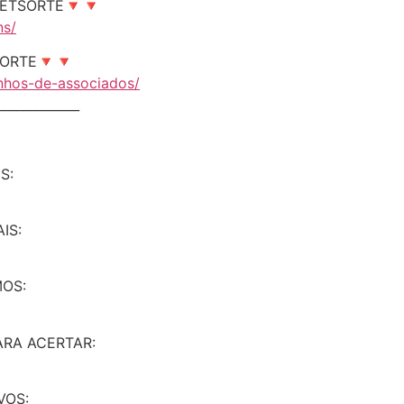
NETSORTE🔻🔻
ns/
ORTE🔻🔻
unhos-de-associados/
_____________
S:
IS:
OS:
RA ACERTAR:
VOS: