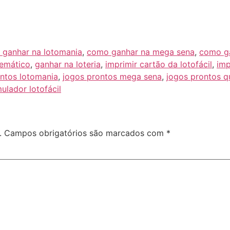
ganhar na lotomania
,
como ganhar na mega sena
,
como ga
emático
,
ganhar na loteria
,
imprimir cartão da lotofácil
,
imp
ntos lotomania
,
jogos prontos mega sena
,
jogos prontos q
mulador lotofácil
.
Campos obrigatórios são marcados com
*