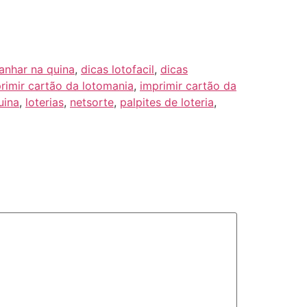
nhar na quina
,
dicas lotofacil
,
dicas
rimir cartão da lotomania
,
imprimir cartão da
uina
,
loterias
,
netsorte
,
palpites de loteria
,