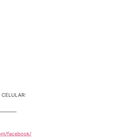
 CELULAR:
________
com/facebook/