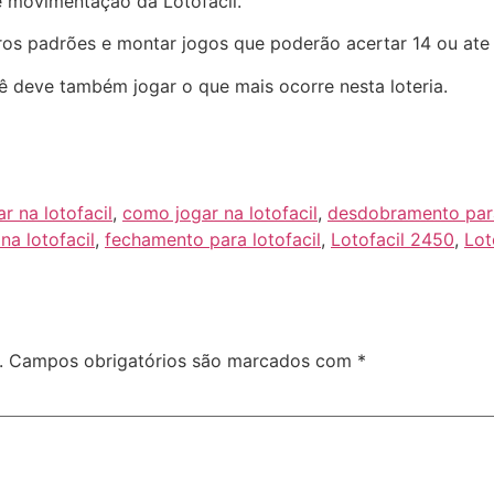
 movimentação da Lotofacil.
os padrões e montar jogos que poderão acertar 14 ou ate
ê deve também jogar o que mais ocorre nesta loteria.
 na lotofacil
,
como jogar na lotofacil
,
desdobramento para
na lotofacil
,
fechamento para lotofacil
,
Lotofacil 2450
,
Lot
.
Campos obrigatórios são marcados com
*