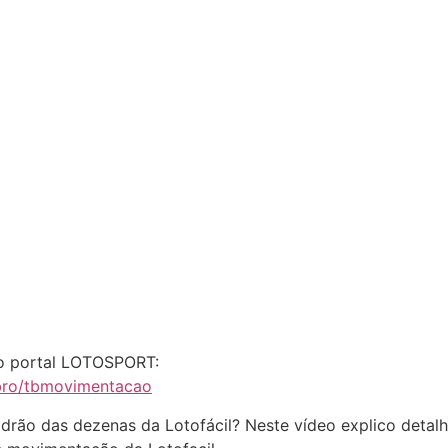
so portal LOTOSPORT:
mbro/tbmovimentacao
adrão das dezenas da Lotofácil? Neste vídeo explico detal