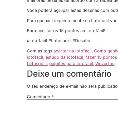
melhores dezenas de acordo com a tabela de
Você poderá agrupar estas dezenas com outr
Para ganhar frequentemente na Lotofacil voc
Bora acertar os 15 pontos na Lotofácil!
#Lotofacil #Lotosport #Desafio
Com as tags
acertar na lotofacil
,
Como ganhar
lotofacil
,
estudo da lotofacil
,
fazer 15 pontos 
Lotosport
,
palpites para lotofacil
,
Weverton
Deixe um comentário
O seu endereço de e-mail não será publicado
Comentário
*