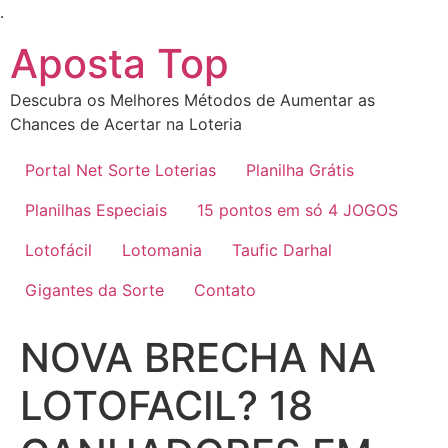
Ir
.
para
Aposta Top
o
conteúdo
Descubra os Melhores Métodos de Aumentar as
Chances de Acertar na Loteria
Portal Net Sorte Loterias
Planilha Grátis
Planilhas Especiais
15 pontos em só 4 JOGOS
Lotofácil
Lotomania
Taufic Darhal
Gigantes da Sorte
Contato
NOVA BRECHA NA
LOTOFACIL? 18