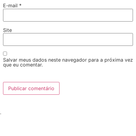
E-mail
*
Site
Salvar meus dados neste navegador para a próxima vez
que eu comentar.
.